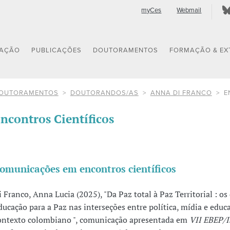
myCes
Webmail
GAÇÃO
PUBLICAÇÕES
DOUTORAMENTOS
FORMAÇÃO & EX
OUTORAMENTOS
DOUTORANDOS/AS
ANNA DI FRANCO
E
ncontros Científicos
omunicações em encontros científicos
i Franco, Anna Lucia (2025), "Da Paz total à Paz Territorial : os
ducação para a Paz nas interseções entre política, mídia e educ
ontexto colombiano ", comunicação apresentada em
VII EBEP/I