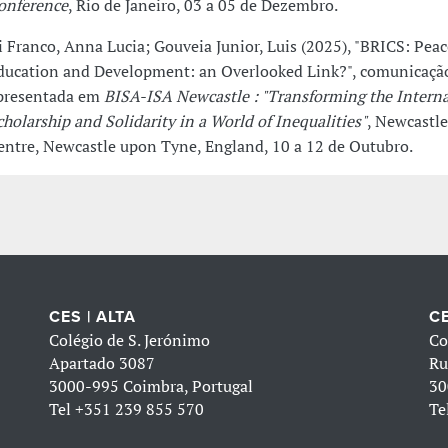
onference
, Rio de Janeiro, 03 a 05 de Dezembro.
i Franco, Anna Lucia; Gouveia Junior, Luis (2025), "BRICS: Peac
ducation and Development: an Overlooked Link?", comunicaçã
presentada em
BISA-ISA Newcastle : "Transforming the Interna
cholarship and Solidarity in a World of Inequalities"
, Newcastle
entre, Newcastle upon Tyne, England, 10 a 12 de Outubro.
CES | ALTA
CE
Colégio de S. Jerónimo
Co
Apartado 3087
Ru
3000-995 Coimbra, Portugal
30
Tel
+351 239 855 570
Te