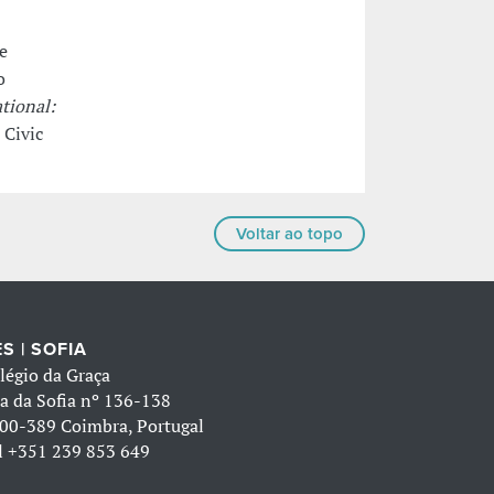
e
o
tional:
 Civic
Voltar ao topo
S | SOFIA
légio da Graça
a da Sofia nº 136-138
00-389 Coimbra, Portugal
l
+351 239 853 649