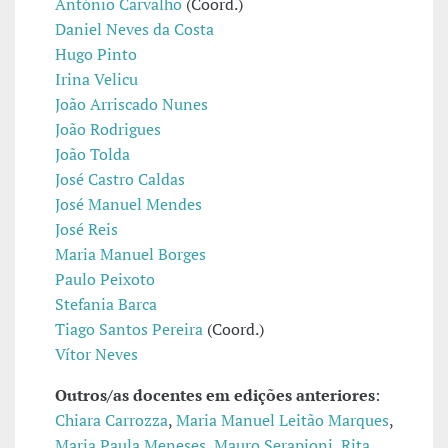
António Carvalho
(Coord.)
Daniel Neves da Costa
Hugo Pinto
Irina Velicu
João Arriscado Nunes
João Rodrigues
João Tolda
José Castro Caldas
José Manuel Mendes
José Reis
Maria Manuel Borges
Paulo Peixoto
Stefania Barca
Tiago Santos Pereira
(Coord.)
Vítor Neves
Outros/as docentes em edições anteriores
:
Chiara Carrozza
,
Maria Manuel Leitão Marques
,
Maria Paula Meneses
,
Mauro Serapioni
,
Rita