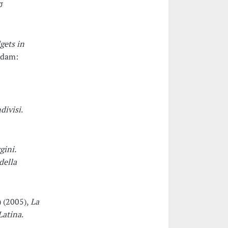
σ
gets in
rdam:
divisi
.
gini.
della
) (2005),
La
 Latina
.