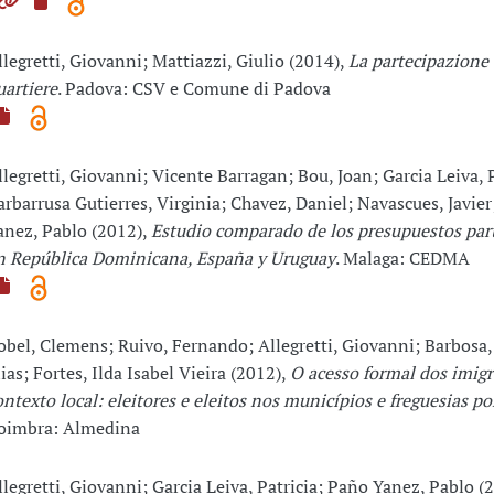
llegretti, Giovanni; Mattiazzi, Giulio (2014),
La partecipazione o
uartiere
. Padova: CSV e Comune di Padova
llegretti, Giovanni; Vicente Barragan; Bou, Joan; Garcia Leiva, P
arbarrusa Gutierres, Virginia; Chavez, Daniel; Navascues, Javie
anez, Pablo (2012),
Estudio comparado de los presupuestos part
n República Dominicana, España y Uruguay
. Malaga: CEDMA
obel, Clemens; Ruivo, Fernando; Allegretti, Giovanni; Barbosa,
lias; Fortes, Ilda Isabel Vieira (2012),
O acesso formal dos imig
ontexto local: eleitores e eleitos nos municípios e freguesias p
oimbra: Almedina
llegretti, Giovanni; Garcia Leiva, Patricia; Paño Yanez, Pablo (