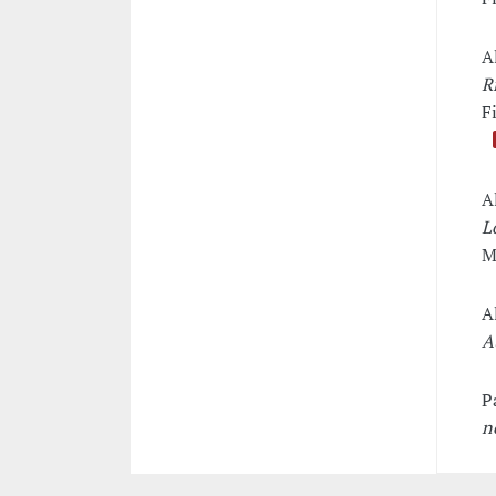
A
R
F
A
L
M
A
A
P
n