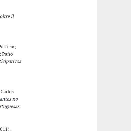
ltre il
atricia;
r; Paño
icipativos
 Carlos
rantes no
ortuguesas
.
2011),