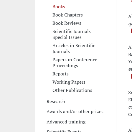
Books
Book Chapters
A
Book Reviews
q
Scientific Journals
Special Issues
Articles in Scientific
A
Journals
B
Papers in Conference
Y
Proceedings
e
Reports
Working Papers
Other Publications
Z
E
Research
c
Awards and/or other prizes
C
Advanced training
A
Scientific Events