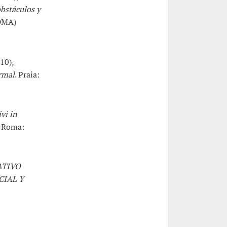
obstáculos y
EDMA)
10),
rmal
. Praia:
ivi in
. Roma:
ATIVO
IAL Y