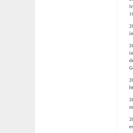
I
1
2
i
2
i
d
G
2
h
2
m
2
e