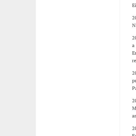
E
2
N
2
a
E
r
2
p
P
2
M
a
2
F