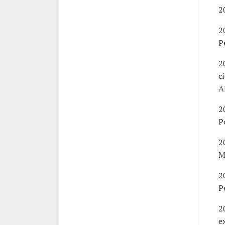
2
2
P
2
c
A
2
P
2
M
2
P
2
e