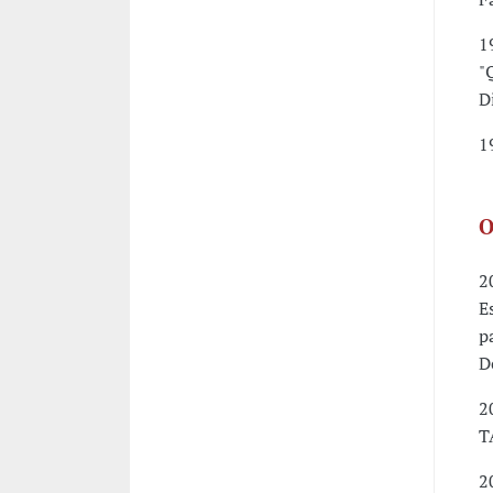
1
"
D
1
O
2
E
p
D
2
T
2