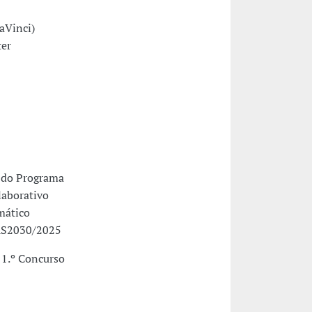
aVinci)
ter
 do Programa
laborativo
mático
OAS2030/2025
11.º Concurso