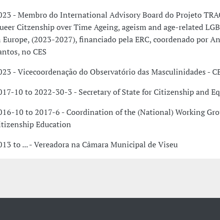
023 - Membro do International Advisory Board do Projeto TRAC
ueer Citzenship over Time Ageing, ageism and age-related LGBT
n Europe, (2023-2027), financiado pela ERC, coordenado por An
antos, no CES
023 - Vicecoordenação do Observatório das Masculinidades - C
017-10 to 2022-30-3 - Secretary of State for Citizenship and Eq
016-10 to 2017-6 - Coordination of the (National) Working Gro
itizenship Education
013 to ... - Vereadora na Câmara Municipal de Viseu