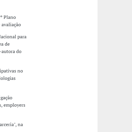
Iº Plano
 avaliação
Nacional para
ea de
-autora do
ipativas no
dologias
igação
s, employers
rceria", na