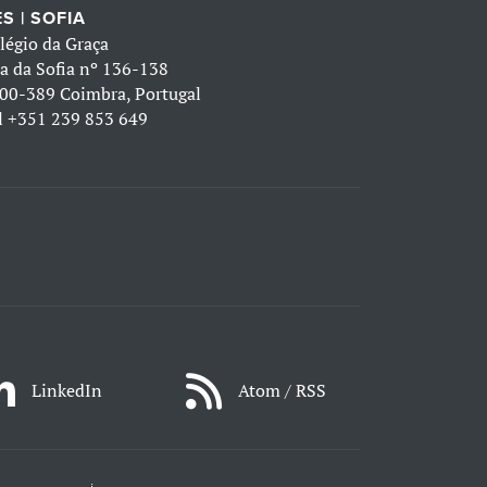
S | SOFIA
légio da Graça
a da Sofia nº 136-138
00-389 Coimbra, Portugal
l
+351 239 853 649
LinkedIn
Atom / RSS