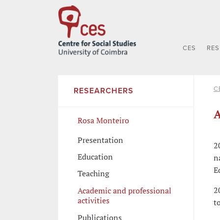
CES
RE
C
RESEARCHERS
A
Rosa Monteiro
Presentation
2
Education
n
E
Teaching
2
Academic and professional
activities
t
Publications