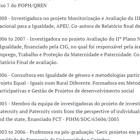
ixo 7 do POPH/QREN
008 - Investigadora no projeto Monitorização e Avaliação do II
acional para a Igualdade, APEU. Co-autora de Relatório final de
006 to 2007 - Investigadora no projeto Avaliação do IIº Plano 
 Igualdade, financiado pela CIG, no qual foi responsável pela ár
mprego, Trabalho e Proteção da Maternidade e Paternidade. Co
elatório Final de avaliação.
006 - Consultora em Igualdade de género e metodologias partic
rojeto Equal - Iguais num Rural Diferente. Formadora em Meto
articipativas e Gestão de Projetos de desenvolvimento social
005 - Membro da equipa de investigadoras do projeto de invest
aternity and Paternity costs from the perspective of individual
nd the state, financiado FCT - PIHM/SOC/63606/2005
003 to 2006 - Professora na pós-graduação "Gerir projetos em pa
aculdade de Economia da Universidade e Coimbra.