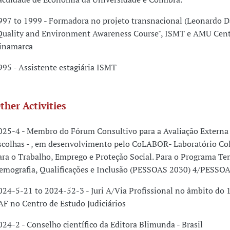
997 to 1999 - Formadora no projeto transnacional (Leonardo D
Quality and Environment Awareness Course", ISMT e AMU Cen
inamarca
995 - Assistente estagiária ISMT
ther Activities
025-4 - Membro do Fórum Consultivo para a Avaliação Externa
scolhas - , em desenvolvimento pelo CoLABOR- Laboratório Co
ara o Trabalho, Emprego e Proteção Social. Para o Programa Te
emografia, Qualificações e Inclusão (PESSOAS 2030) 4/PESS
024-5-21 to 2024-52-3 - Juri A/Via Profissional no âmbito do 
AF no Centro de Estudo Judiciários
024-2 - Conselho científico da Editora Blimunda - Brasil