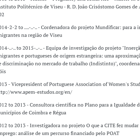
nstituto Politécnico de Viseu - R. D. João Crisóstomo Gomes de 
02
014-2-2 to ....-..-.. - Cordenadora do projeto Mundificar: para a 
migrantes na região de Viseu
014-..-.. to 2015-..-.. - Equipa de investigação do projeto "Inserç
migrantes e portugueses de origem estrangeira: uma aproximaçã
e discriminação no mercado de trabalho (Indistinto)", coorden
óis
013 - Vicepresident of Portuguese Association of Women's Stud
ttp://www.apem-estudos.org/en/
012 to 2013 - Consultora científica no Plano para a Igualdade 
unicípios de Coimbra e Régua
012 to 2013 - Investigadora no projeto O que a CITE fez mudar 
mprego: análise de um percurso financiado pelo POAT