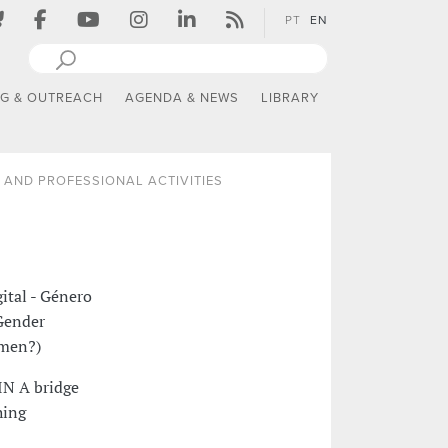
PT
EN
NG & OUTREACH
AGENDA & NEWS
LIBRARY
AND PROFESSIONAL ACTIVITIES
tal - Género
(Gender
omen?)
IN A bridge
hing