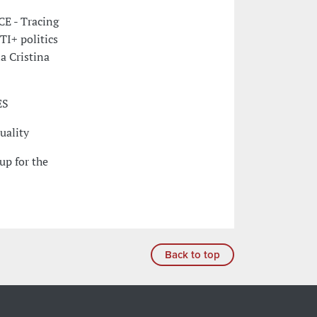
E - Tracing
I+ politics
a Cristina
ES
uality
up for the
Back to top