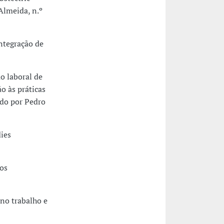
Almeida, n.º
integração de
ão laboral de
o às práticas
ado por Pedro
ies
dos
no trabalho e