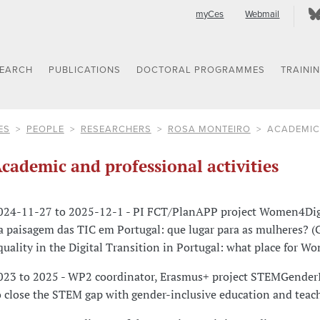
myCes
Webmail
SEARCH
PUBLICATIONS
DOCTORAL PROGRAMMES
TRAINI
ES
PEOPLE
RESEARCHERS
ROSA MONTEIRO
ACADEMIC 
cademic and professional activities
024-11-27 to 2025-12-1 - PI FCT/PlanAPP project Women4Digi
a paisagem das TIC em Portugal: que lugar para as mulheres? 
quality in the Digital Transition in Portugal: what place for W
023 to 2025 - WP2 coordinator, Erasmus+ project STEMGender
o close the STEM gap with gender-inclusive education and teac