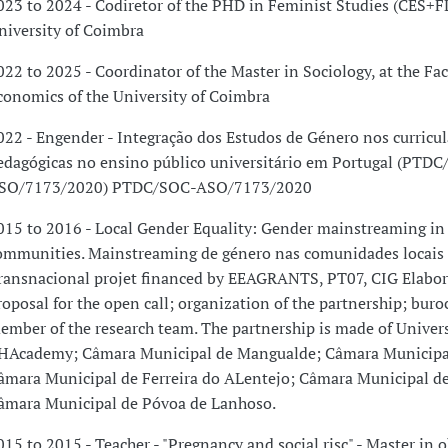
023 to 2024 - Codiretor of the PHD in Feminist Studies (CES+
niversity of Coimbra
022 to 2025 - Coordinator of the Master in Sociology, at the Fac
conomics of the University of Coimbra
022 - Engender - Integração dos Estudos de Género nos curricula
edagógicas no ensino público universitário em Portugal (PTD
SO/7173/2020) PTDC/SOC-ASO/7173/2020
015 to 2016 - Local Gender Equality: Gender mainstreaming in 
ommunities. Mainstreaming de género nas comunidades locais
ransnacional projet financed by EEAGRANTS, PT07, CIG Elabora
roposal for the open call; organization of the partnership; buroc
ember of the research team. The partnership is made of Univers
HAcademy; Câmara Municipal de Mangualde; Câmara Municipa
âmara Municipal de Ferreira do ALentejo; Câmara Municipal de
âmara Municipal de Póvoa de Lanhoso.
015 to 2015 - Teacher - "Pregnancy and social risc" - Master in o