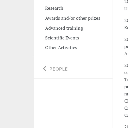
2
Research
U
Awards and/or other prizes
2
E
Advanced training
Scientific Events
2
p
Other Activities
A
2
PEOPLE
c
T
p
m
C
C
C
2