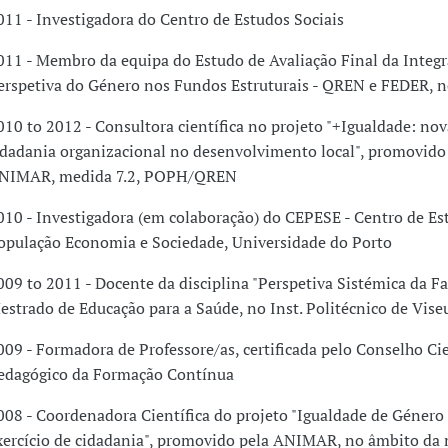
011 - Investigadora do Centro de Estudos Sociais
011 - Membro da equipa do Estudo de Avaliação Final da Integr
erspetiva do Género nos Fundos Estruturais - QREN e FEDER, 
010 to 2012 - Consultora científica no projeto "+Igualdade: nov
idadania organizacional no desenvolvimento local", promovido
NIMAR, medida 7.2, POPH/QREN
010 - Investigadora (em colaboração) do CEPESE - Centro de Es
opulação Economia e Sociedade, Universidade do Porto
009 to 2011 - Docente da disciplina "Perspetiva Sistémica da Fa
estrado de Educação para a Saúde, no Inst. Politécnico de Vise
009 - Formadora de Professore/as, certificada pelo Conselho Cie
edagógico da Formação Contínua
008 - Coordenadora Científica do projeto "Igualdade de Géner
xercício de cidadania", promovido pela ANIMAR, no âmbito da 