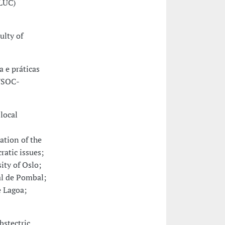
FLUC)
ulty of
 e práticas
C/SOC-
local
tion of the
ratic issues;
ity of Oslo;
l de Pombal;
 Lagoa;
bstectric