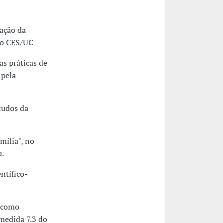
ação da
no CES/UC
as práticas de
 pela
tudos da
mília", no
u.
ntífico-
o como
medida 7.3 do