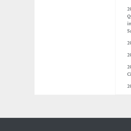
2
Q
i
S
2
2
2
C
2