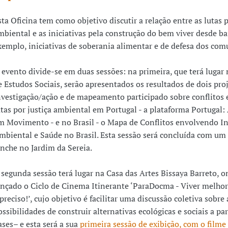
sta Oficina tem como objetivo discutir a relação entre as lutas p
mbiental e as iniciativas pela construção do bem viver desde ba
xemplo, iniciativas de soberania alimentar e de defesa dos com
 evento divide-se em duas sessões: na primeira, que terá lugar
e Estudos Sociais, serão apresentados os resultados de dois pro
nvestigação/ação e de mapeamento participado sobre conflitos 
utas por justiça ambiental em Portugal - a plataforma Portugal
m Movimento - e no Brasil - o Mapa de Conflitos envolvendo In
mbiental e Saúde no Brasil. Esta sessão será concluída com um 
anche no Jardim da Sereia.
 segunda sessão terá lugar na Casa das Artes Bissaya Barreto, o
ançado o Ciclo de Cinema Itinerante ‘ParaDocma - Viver melhor 
 preciso!’, cujo objetivo é facilitar uma discussão coletiva sobre 
ossibilidades de construir alternativas ecológicas e sociais a par
ases– e esta será a sua
primeira sessão de exibição, com o filme