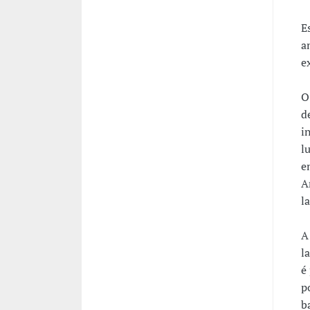
E
a
e
O
d
i
l
e
A
l
A
l
é
p
b