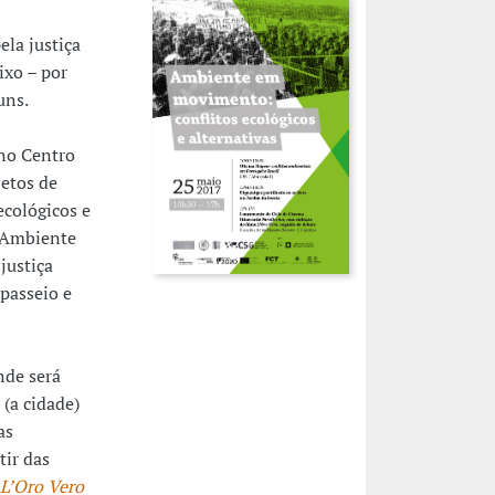
ela justiça
ixo – por
uns.
 no Centro
jetos de
ecológicos e
: Ambiente
justiça
passeio e
nde será
(a cidade)
as
tir das
L’Oro Vero