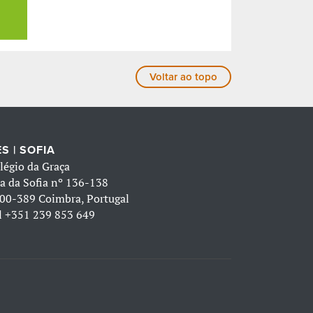
Voltar ao topo
S | SOFIA
légio da Graça
a da Sofia nº 136-138
00-389 Coimbra, Portugal
l
+351 239 853 649