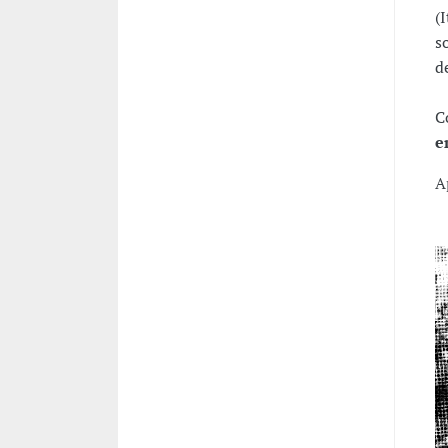
(
s
d
C
e
A