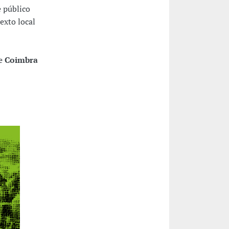
e público
exto local
 e
Coimbra