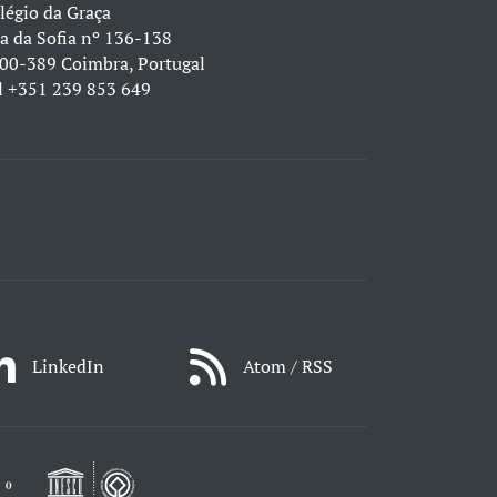
légio da Graça
a da Sofia nº 136-138
00-389 Coimbra, Portugal
l
+351 239 853 649
LinkedIn
Atom / RSS