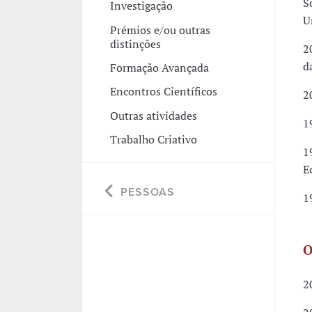
S
Investigação
U
Prémios e/ou outras
distinções
2
d
Formação Avançada
Encontros Científicos
2
Outras atividades
1
Trabalho Criativo
1
E
PESSOAS
1
O
2