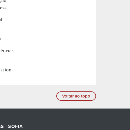
ção
uesa
al
a
iências
ission
Voltar ao topo
S | SOFIA