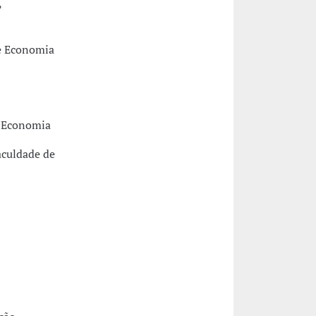
,
de Economia
e Economia
aculdade de