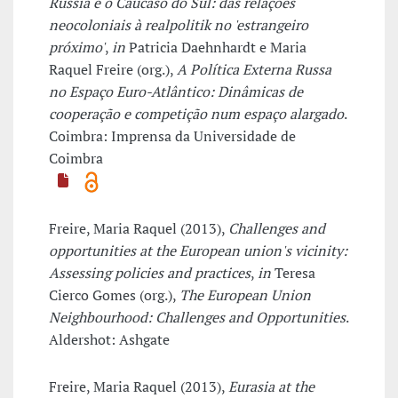
Rússia e o Cáucaso do Sul: das relações
neocoloniais à realpolitik no 'estrangeiro
próximo'
,
in
Patricia Daehnhardt e Maria
Raquel Freire (org.),
A Política Externa Russa
no Espaço Euro-Atlântico: Dinâmicas de
cooperação e competição num espaço alargado
.
Coimbra: Imprensa da Universidade de
Coimbra
Freire, Maria Raquel (2013),
Challenges and
opportunities at the European union's vicinity:
Assessing policies and practices
,
in
Teresa
Cierco Gomes (org.),
The European Union
Neighbourhood: Challenges and Opportunities
.
Aldershot: Ashgate
Freire, Maria Raquel (2013),
Eurasia at the