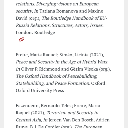
relations. Diverging visions on European
security
,
in
Tatiana Romanova and Maxine
David (org.),
The Routledge Handbook of EU-
Russia Relations. Structures, Actors, Issues
.
London: Routledge
Freire, Maria Raquel; Simão, Licínia (2021),
Peace and Security in the Age of Hybrid Wars
,
in
Oliver P. Richmond and Gëzim Visoka (org.),
The Oxford Handbook of Peacebuilding,
Statebuilding, and Peace Formation
. Oxford:
Oxford University Press
Fazendeiro, Bernardo Teles; Freire, Maria
Raquel (2021),
Terrorism and Security in
Central Asia
,
in
Jeroen Van Den Bosch, Adrien
Fauve, B. J. De Cordier (org.),
The European