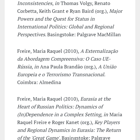
Inconsistencies
,
in
Thomas Volgy, Renato
Corbetta, Keith Grant e Ryan Baird (org.),
Major
Powers and the Quest for Status in
International Politics: Global and Regional
Perspectives
. Basingstoke: Palgrave MacMillan
Freire, Maria Raquel (2010),
A Externalização
da Abordagem Compreensiva: O Caso UE-
Rússia
,
in
Ana Paula Brandão (org.),
A União
Europeia e o Terrorismo Transnacional
.
Coimbra: Almedina
Freire, Maria Raquel (2010),
Eurasia at the
Heart of Russian Politics: Dynamics of
(In)Dependence in a Complex Setting
,
in
Maria
Raquel Freire e Roger Kanet (org.),
Key Players
and Regional Dynamics in Eurasia: The Return
of the 'Great Game'
. Basingstoke: Palgrave