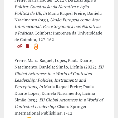
Freire, Maria Raquel (2022),
Da Estratégia à
Prática: Construção da Narrativa e Ação
Política da UE
,
in
Maria Raquel Freire; Daniela
Nascimento (org.),
União Europeia como Ator
Internacional: Paz e Segurança nas Narrativas
e Práticas
. Coimbra: Imprensa da Universidade
de Coimbra, 127-162
Freire, Maria Raquel; Lopes, Paula Duarte;
Nascimento, Daniela; Simão, Licínia (2022),
EU
Global Actorness in a World of Contested
Leadership: Policies, Instruments and
Perceptions
,
in
Maria Raquel Freire; Paula
Duarte Lopes; Daniela Nascimento; Licínia
Simão (org.),
EU Global Actorness in a World of
Contested Leadership
. Cham: Springer
International Publishing, 1-12