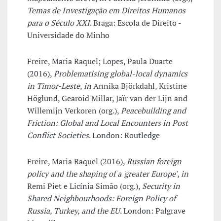
Temas de Investigação em Direitos Humanos
para o Século XXI
. Braga: Escola de Direito -
Universidade do Minho
Freire, Maria Raquel; Lopes, Paula Duarte
(2016),
Problematising global-local dynamics
in Timor-Leste
,
in
Annika Björkdahl, Kristine
Höglund, Gearoid Millar, Jaïr van der Lijn and
Willemijn Verkoren (org.),
Peacebuilding and
Friction: Global and Local Encounters in Post
Conflict Societies
. London: Routledge
Freire, Maria Raquel (2016),
Russian foreign
policy and the shaping of a 'greater Europe'
,
in
Remi Piet e Licínia Simão (org.),
Security in
Shared Neighbourhoods: Foreign Policy of
Russia, Turkey, and the EU
. London: Palgrave