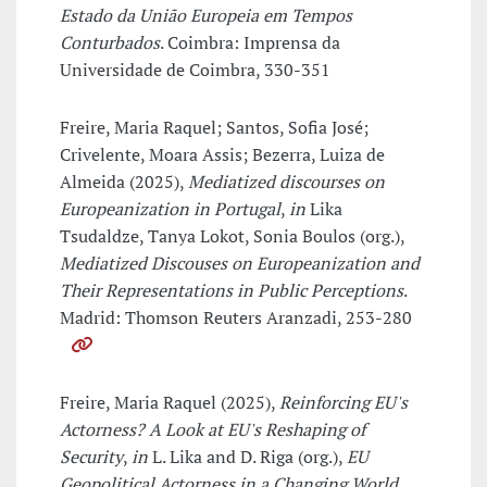
Estado da União Europeia em Tempos
Conturbados
. Coimbra: Imprensa da
Universidade de Coimbra, 330-351
Freire, Maria Raquel; Santos, Sofia José;
Crivelente, Moara Assis; Bezerra, Luiza de
Almeida (2025),
Mediatized discourses on
Europeanization in Portugal
,
in
Lika
Tsudaldze, Tanya Lokot, Sonia Boulos (org.),
Mediatized Discouses on Europeanization and
Their Representations in Public Perceptions
.
Madrid: Thomson Reuters Aranzadi, 253-280
Freire, Maria Raquel (2025),
Reinforcing EU's
Actorness? A Look at EU's Reshaping of
Security
,
in
L. Lika and D. Riga (org.),
EU
Geopolitical Actorness in a Changing World
.