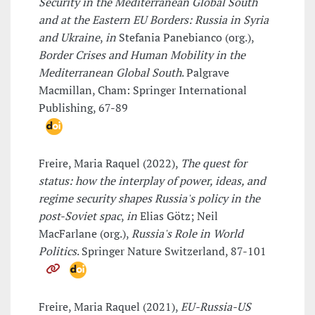
Security in the Mediterranean Global South
and at the Eastern EU Borders: Russia in Syria
and Ukraine
,
in
Stefania Panebianco (org.),
Border Crises and Human Mobility in the
Mediterranean Global South
. Palgrave
Macmillan, Cham: Springer International
Publishing, 67-89
Freire, Maria Raquel (2022),
The quest for
status: how the interplay of power, ideas, and
regime security shapes Russia's policy in the
post-Soviet spac
,
in
Elias Götz; Neil
MacFarlane (org.),
Russia's Role in World
Politics
. Springer Nature Switzerland, 87-101
Freire, Maria Raquel (2021),
EU-Russia-US