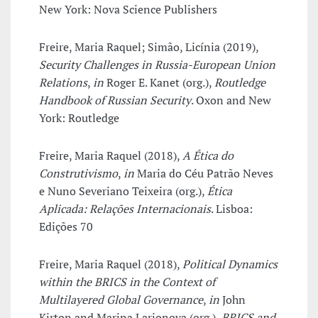
New York: Nova Science Publishers
Freire, Maria Raquel; Simão, Licínia (2019),
Security Challenges in Russia-European Union
Relations
,
in
Roger E. Kanet (org.),
Routledge
Handbook of Russian Security
. Oxon and New
York: Routledge
Freire, Maria Raquel (2018),
A Ética do
Construtivismo
,
in
Maria do Céu Patrão Neves
e Nuno Severiano Teixeira (org.),
Ética
Aplicada: Relações Internacionais
. Lisboa:
Edições 70
Freire, Maria Raquel (2018),
Political Dynamics
within the BRICS in the Context of
Multilayered Global Governance
,
in
John
Kirton and Marina Larionova (org.),
BRICS and