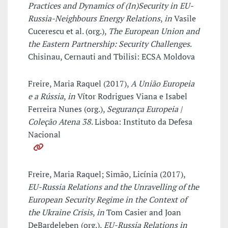
Practices and Dynamics of (In)Security in EU-
Russia-Neighbours Energy Relations
,
in
Vasile
Cucerescu et al. (org.),
The European Union and
the Eastern Partnership: Security Challenges
.
Chisinau, Cernauti and Tbilisi: ECSA Moldova
Freire, Maria Raquel (2017),
A União Europeia
e a Rússia
,
in
Vítor Rodrigues Viana e Isabel
Ferreira Nunes (org.),
Segurança Europeia |
Coleção Atena 38
. Lisboa: Instituto da Defesa
Nacional
Freire, Maria Raquel; Simão, Licínia (2017),
EU-Russia Relations and the Unravelling of the
European Security Regime in the Context of
the Ukraine Crisis
,
in
Tom Casier and Joan
DeBardeleben (org.),
EU-Russia Relations in