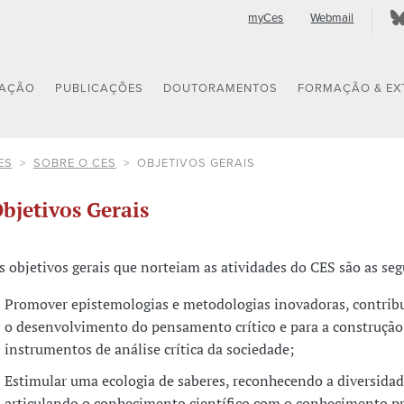
myCes
Webmail
GAÇÃO
PUBLICAÇÕES
DOUTORAMENTOS
FORMAÇÃO & EX
ES
SOBRE O CES
OBJETIVOS GERAIS
bjetivos Gerais
s objetivos gerais que norteiam as atividades do CES são as se
Promover epistemologias e metodologias inovadoras, contrib
o desenvolvimento do pensamento crítico e para a construção
instrumentos de análise crítica da sociedade;
Estimular uma ecologia de saberes, reconhecendo a diversidade
articulando o conhecimento científico com o conhecimento p