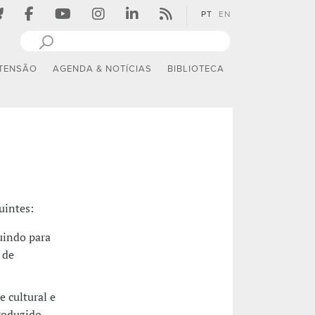
PT
EN
TENSÃO
AGENDA & NOTÍCIAS
BIBLIOTECA
guintes:
uindo para
 de
 cultural e
roduzido