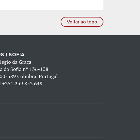
Voltar ao topo
S | SOFIA
légio da Graça
a da Sofia nº 136-138
00-389 Coimbra, Portugal
l
+351 239 853 649