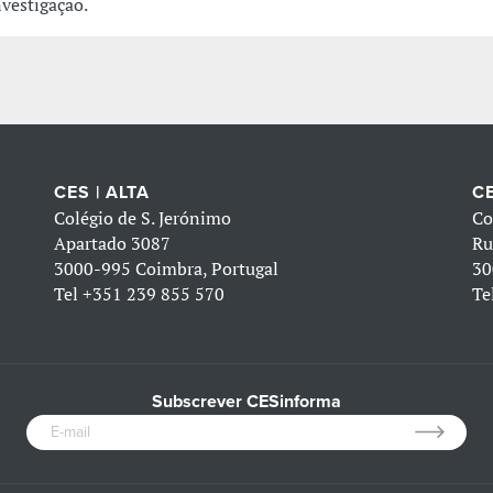
nvestigação.
CES | ALTA
CE
Colégio de S. Jerónimo
Co
Apartado 3087
Ru
3000-995 Coimbra, Portugal
30
Tel
+351 239 855 570
Te
Subscrever CESinforma