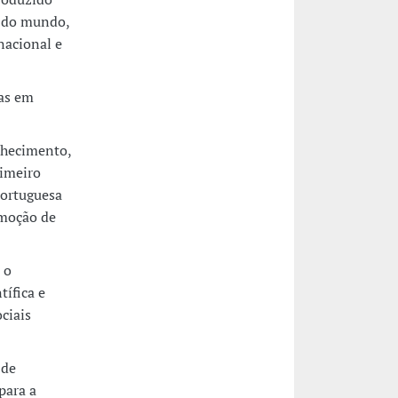
s do mundo,
rnacional e
das em
nhecimento,
imeiro
portuguesa
omoção de
 o
tífica e
ciais
 de
para a