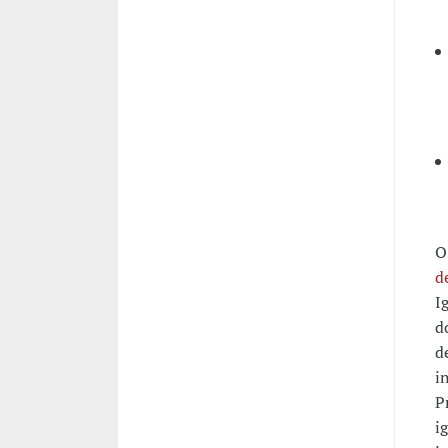
O
d
I
d
d
i
P
i