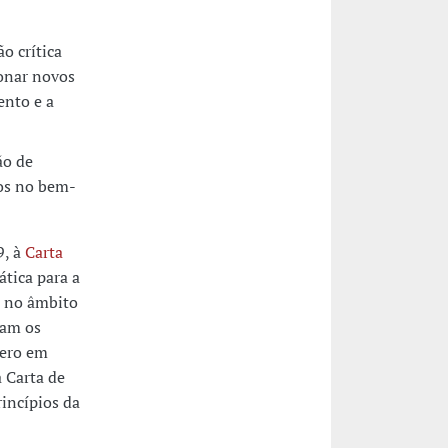
o crítica
onar novos
ento e a
ão de
os no bem-
9, à
Carta
tica para a
a no âmbito
tam os
nero em
a Carta de
incípios da