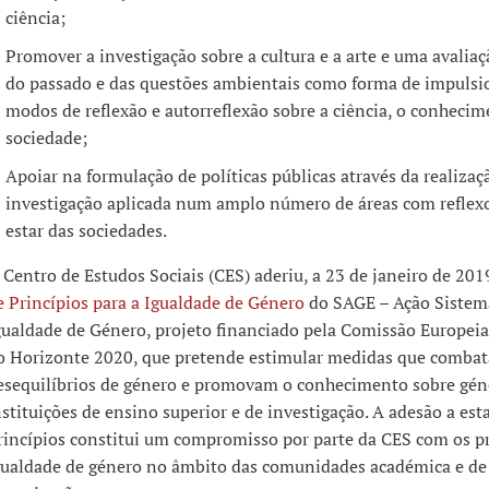
ciência;
Promover a investigação sobre a cultura e a arte e uma avaliaçã
do passado e das questões ambientais como forma de impulsi
modos de reflexão e autorreflexão sobre a ciência, o conhecim
sociedade;
Apoiar na formulação de políticas públicas através da realizaç
investigação aplicada num amplo número de áreas com reflex
estar das sociedades.
 Centro de Estudos Sociais (CES) aderiu, a 23 de janeiro de 201
e Princípios para a Igualdade de Género
do SAGE – Ação Sistemá
gualdade de Género, projeto financiado pela Comissão Europei
o Horizonte 2020, que pretende estimular medidas que comba
esequilíbrios de género e promovam o conhecimento sobre gé
nstituições de ensino superior e de investigação. A adesão a est
rincípios constitui um compromisso por parte da CES com os pr
gualdade de género no âmbito das comunidades académica e de