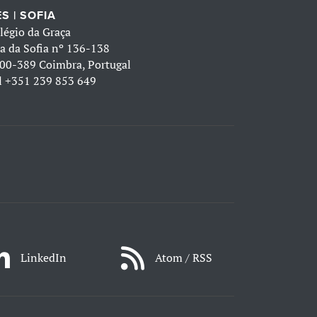
S | SOFIA
légio da Graça
a da Sofia nº 136-138
00-389 Coimbra, Portugal
l
+351 239 853 649
LinkedIn
Atom / RSS