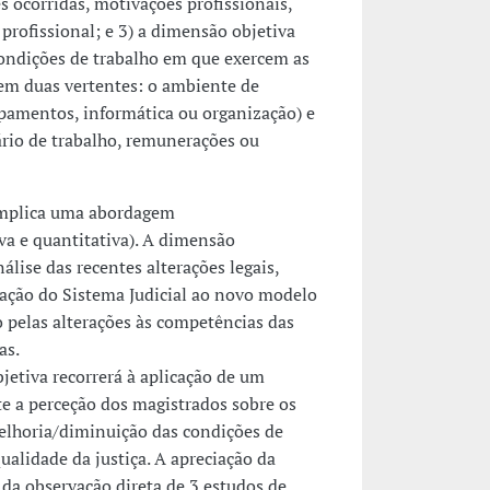
s ocorridas, motivações profissionais,
profissional; e 3) a dimensão objetiva
condições de trabalho em que exercem as
 em duas vertentes: o ambiente de
uipamentos, informática ou organização) e
rário de trabalho, remunerações ou
implica uma abordagem
va e quantitativa). A dimensão
álise das recentes alterações legais,
zação do Sistema Judicial ao novo modelo
 pelas alterações às competências das
as.
jetiva recorrerá à aplicação de um
te a perceção dos magistrados sobre os
elhoria/diminuição das condições de
ualidade da justiça. A apreciação da
 da observação direta de 3 estudos de