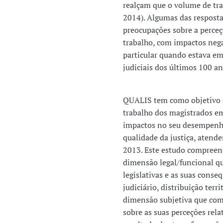
realçam que o volume de trab
2014). Algumas das respost
preocupações sobre a perceç
trabalho, com impactos nega
particular quando estava em
judiciais dos últimos 100 an
QUALIS tem como objetivo e
trabalho dos magistrados em
impactos no seu desempenho
qualidade da justiça, atend
2013. Este estudo compreen
dimensão legal/funcional q
legislativas e as suas cons
judiciário, distribuição terr
dimensão subjetiva que com
sobre as suas perceções rel