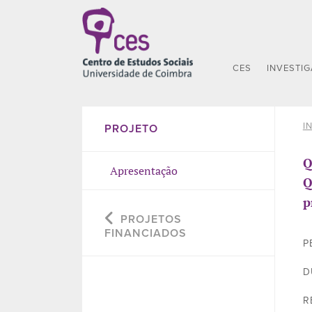
CES
INVESTI
I
PROJETO
Q
Apresentação
Q
p
PROJETOS
FINANCIADOS
P
D
R