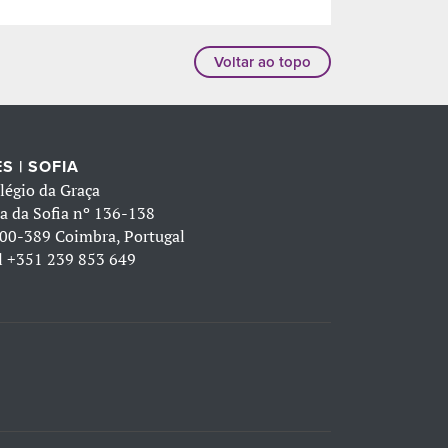
Voltar ao topo
S | SOFIA
légio da Graça
a da Sofia nº 136-138
00-389 Coimbra, Portugal
l
+351 239 853 649