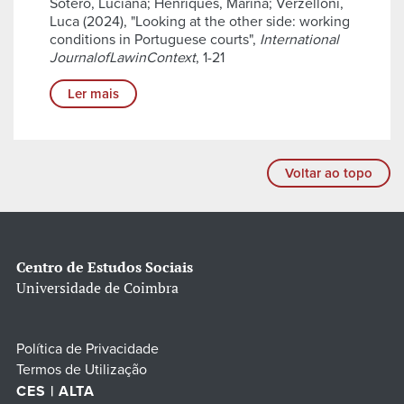
Sotero, Luciana; Henriques, Marina; Verzelloni,
Luca (2024), "Looking at the other side: working
conditions in Portuguese courts",
International
JournalofLawinContext
, 1-21
Ler mais
Voltar ao topo
Centro de Estudos Sociais
Universidade de Coimbra
Política de Privacidade
Termos de Utilização
CES | ALTA