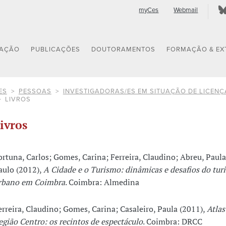
myCes
Webmail
GAÇÃO
PUBLICAÇÕES
DOUTORAMENTOS
FORMAÇÃO & EX
ES
PESSOAS
INVESTIGADORAS/ES EM SITUAÇÃO DE LICENÇ
LIVROS
ivros
ortuna, Carlos; Gomes, Carina; Ferreira, Claudino; Abreu, Paula
aulo (2012),
A Cidade e o Turismo: dinâmicas e desafios do tur
rbano em Coimbra
. Coimbra: Almedina
erreira, Claudino; Gomes, Carina; Casaleiro, Paula (2011),
Atlas
egião Centro: os recintos de espectáculo
. Coimbra: DRCC