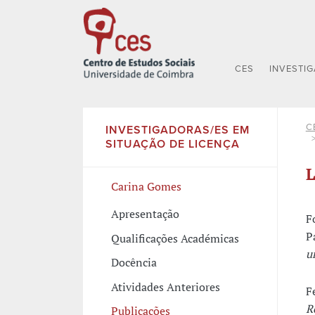
CES
INVESTI
C
INVESTIGADORAS/ES EM
SITUAÇÃO DE LICENÇA
L
Carina Gomes
Apresentação
F
P
Qualificações Académicas
u
Docência
Atividades Anteriores
F
R
Publicações