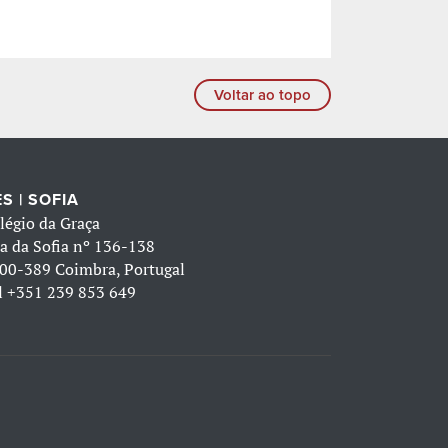
Voltar ao topo
S | SOFIA
légio da Graça
a da Sofia nº 136-138
00-389 Coimbra, Portugal
l
+351 239 853 649