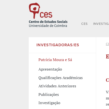
CES
INVESTI
C
INVESTIGADORAS/ES
E
Patrícia Moura e Sá
Apresentação
Qualificações Académicas
C
Atividades Anteriores
V
Publicações
m
Investigação
r