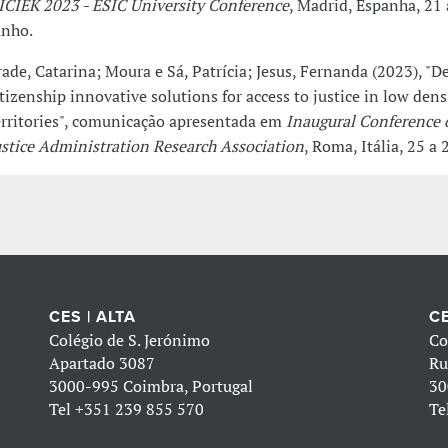
ICIEK 2023 - ESIC University Conference
, Madrid, Espanha, 21 
unho.
rade, Catarina; Moura e Sá, Patrícia; Jesus, Fernanda (2023), "D
itizenship innovative solutions for access to justice in low dens
erritories", comunicação apresentada em
Inaugural Conference o
ustice Administration Research Association
, Roma, Itália, 25 a
CES | ALTA
CE
Colégio de S. Jerónimo
Co
Apartado 3087
Ru
3000-995 Coimbra, Portugal
30
Tel
+351 239 855 570
Te