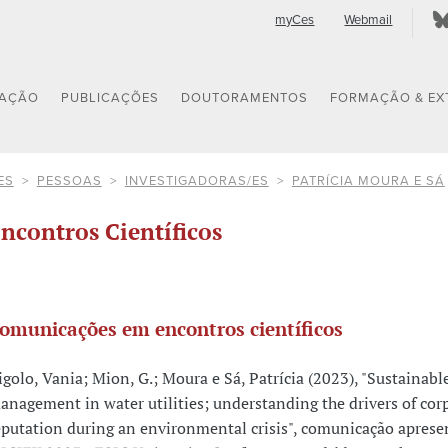
myCes
Webmail
GAÇÃO
PUBLICAÇÕES
DOUTORAMENTOS
FORMAÇÃO & EX
ES
PESSOAS
INVESTIGADORAS/ES
PATRÍCIA MOURA E SÁ
ncontros Científicos
omunicações em encontros científicos
igolo, Vania; Mion, G.; Moura e Sá, Patrícia (2023), "Sustainabl
anagement in water utilities; understanding the drivers of cor
eputation during an environmental crisis", comunicação apres