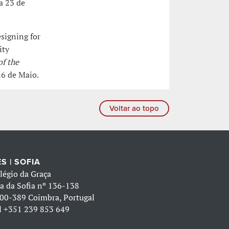
a 23 de
esigning for
ity
f the
 26 de Maio.
Voltar ao topo
S | SOFIA
légio da Graça
a da Sofia nº 136-138
00-389 Coimbra, Portugal
l
+351 239 853 649