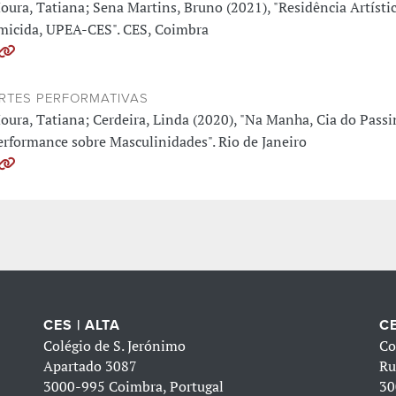
oura, Tatiana; Sena Martins, Bruno (2021), "Residência Artísti
micida, UPEA-CES". CES, Coimbra
RTES PERFORMATIVAS
oura, Tatiana; Cerdeira, Linda (2020), "Na Manha, Cia do Pass
erformance sobre Masculinidades". Rio de Janeiro
CES | ALTA
CE
Colégio de S. Jerónimo
Co
Apartado 3087
Ru
3000-995 Coimbra, Portugal
30