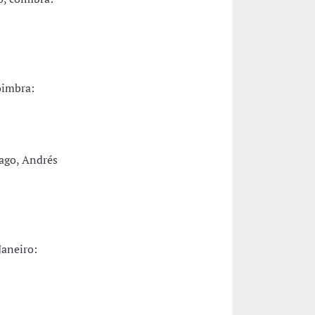
oimbra:
ago, Andrés
Janeiro: