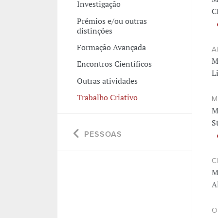
Investigação
C
Prémios e/ou outras
distinções
Formação Avançada
A
M
Encontros Científicos
L
Outras atividades
Trabalho Criativo
M
M
S
PESSOAS
C
M
A
O