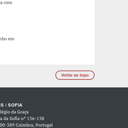
ca com
inho em
Voltar ao topo
S | SOFIA
légio da Graça
a da Sofia nº 136-138
00-389 Coimbra, Portugal