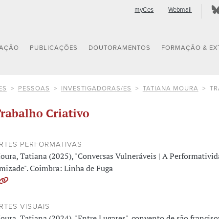
myCes
Webmail
GAÇÃO
PUBLICAÇÕES
DOUTORAMENTOS
FORMAÇÃO & EX
ES
PESSOAS
INVESTIGADORAS/ES
TATIANA MOURA
TR
rabalho Criativo
RTES PERFORMATIVAS
oura, Tatiana (2025), "Conversas Vulneráveis | A Performativid
mizade". Coimbra: Linha de Fuga
RTES VISUAIS
oura, Tatiana (2024), "Entre Lugares". convento de são francisc