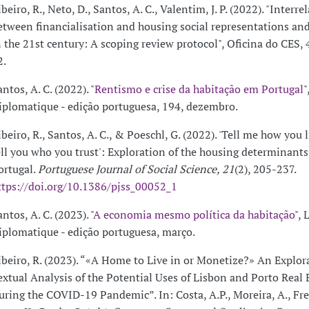
beiro, R., Neto, D., Santos, A. C., Valentim, J. P. (2022). "Interre
etween financialisation and housing social representations and
n the 21st century: A scoping review protocol", Oficina do CES, 
2.
ntos, A. C. (2022). "
Rentismo e crise da habitação em Portugal
"
iplomatique - edição portuguesa, 194, dezembro.
ibeiro, R., Santos, A. C., & Poeschl, G. (2022). 'Tell me how you l
ell you who you trust': Exploration of the housing determinants 
ortugal.
Portuguese Journal of Social Science, 21
(2), 205-237.
ttps://doi.org/10.1386/pjss_00052_1
ntos, A. C. (2023). "
A economia mesmo política da habitação
",
iplomatique - edição portuguesa, março.
ibeiro, R. (2023). “«A Home to Live in or Monetize?» An Explor
extual Analysis of the Potential Uses of Lisbon and Porto Real 
uring the COVID-19 Pandemic”. In: Costa, A.P., Moreira, A., Frei