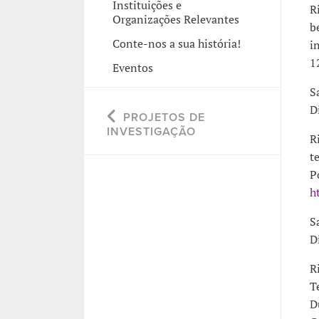
Instituições e
Ri
Organizações Relevantes
b
Conte-nos a sua história!
i
1
Eventos
Sa
D
PROJETOS DE
INVESTIGAÇÃO
R
t
P
h
Sa
D
R
T
D