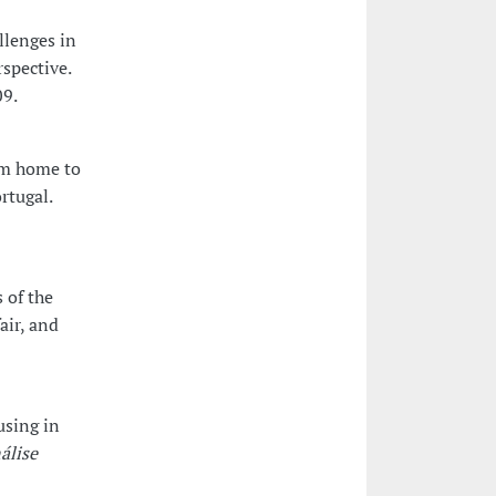
allenges in
rspective.
09.
rom home to
rtugal.
s of the
air, and
ousing in
álise