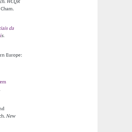
rch. WCQR
, Cham.
iais da
i
s
.
ern Europe:
 em
,
and
ch.
New