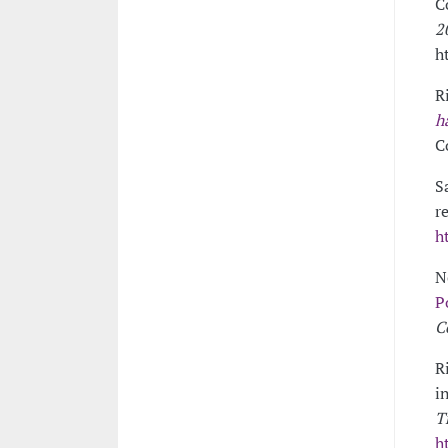
C
2
h
R
h
C
S
r
h
Ne
P
C
R
i
T
h