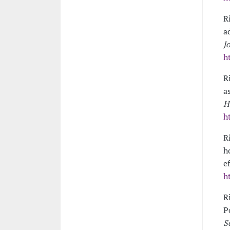
R
a
J
h
R
a
H
h
R
h
e
h
R
P
S