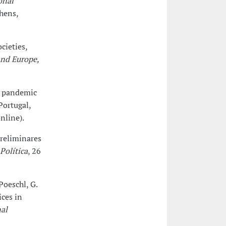
onal
thens,
cieties,
and Europe,
in pandemic
Portugal,
online).
preliminares
Política
, 26
 Poeschl, G.
ices in
al