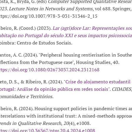
osta, K., Bryda, G. (eds)
Computer Supported Qualitative Resea
023. Lecture Notes in Networks and Systems
, vol 688. Springer
ttps://doi.org/10.1007/978-3-031-31346-2_15
ibeiro, R. (Coord.) (2023).
Lar (agri)doce Lar: Representações soc
abitação no Portugal do século XXI e seus impactos psicossocia
oimbra: Centro de Estudos Sociais.
antos, A. C. (2024). "Peripheral housing rentierisation in South
eflections from the Portuguese case", Housing Studies, 40.
ttps://doi.org/10.1080/02673037.2024.2312168
to, D. S., & Ribeiro, R. (2024). "
Crise do alojamento estudantil
ortugal: Análise da opinião pública em redes sociais
".
CIDADES
omunidades e Territórios.
ibeiro, R. (2024). Housing support policies in pandemic times 
nterrelations with institutional trust: A mixed-methods approa
rends in Qualitative Research, 20
(4), e1008.
ttps://doi.org/10.36367/ntqr.20.4.2024.e1008