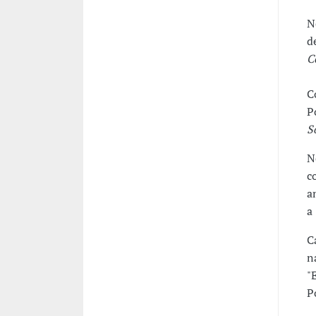
N
d
C
C
P
S
N
c
a
a
C
n
"
P