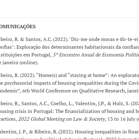
OMUNICAÇÕES
ibeiro, R. & Santos, A.C. (2022). "Diz-me onde moras e dir-te-
onfias": Exploração dos determinantes habitacionais da confian
nstituições em Portugal,
5º Encontro Anual de Economia Políti
e janeiro (online).
ibeiro, R. (2022). “Home(s) and “staying at home”: An explorato
he psychosocial impacts of housing inequalities during the Cov
andemic”, 6th World Conference on Qualitative Research, janeir
ibeiro, R., Santos, A.C., Coelho, L., Valentim, J.P., & Holz, S. (20
ousing crisis in Portugal: The financialization of housing and 
ractices,
2022 Global Meeting on Law & Society
, 13 to 16 July 
alentim, J. P., & Ribeiro, R. (2022). Housing inequalities in fina