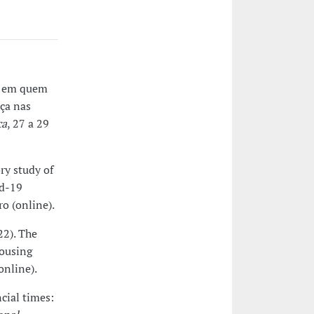
ei em quem
ça nas
ca
, 27 a 29
ry study of
id-19
o (online).
22). The
housing
(online).
ncial times: