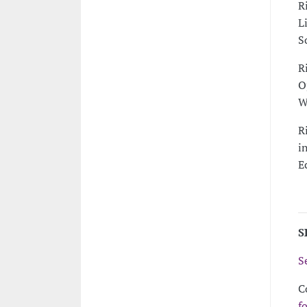
R
L
S
R
O
W
R
i
E
S
S
C
f