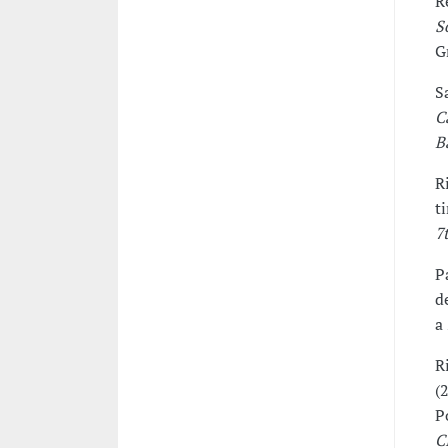
R
S
G
S
C
B
R
t
7
P
d
a
Ri
(
P
C