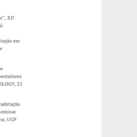
is”,
XII
l.
itação em
e
ve
sentations
OLOGY, 25
 habitação
 Seminar
lho, UCP