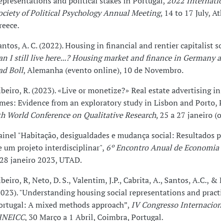
epresentations and political stakes in Portugal,
2022 Internati
ociety of Political Psychology Annual Meeting
, 14 to 17 July, A
reece.
antos, A. C. (2022). Housing in financial and rentier capitalist so
an I still live here...? Housing market and finance in Germany 
ad Boll
, Alemanha (evento online), 10 de Novembro.
ibeiro, R. (2023). «Live or monetize?» Real estate advertising 
imes: Evidence from an exploratory study in Lisbon and Porto, 
th World Conference on Qualitative Research
, 25 a 27 janeiro (
ainel "Habitação, desigualdades e mudança social: Resultados 
e um projeto interdisciplinar",
6º Encontro Anual de Economia 
 28 janeiro 2023, UTAD.
beiro, R, Neto, D. S., Valentim, J.P., Cabrita, A., Santos, A.C., &
2023). "Understanding housing social representations and pract
ortugal: A mixed methods approach”,
IV Congresso Internacion
INEICC
, 30 Março a 1 Abril, Coimbra, Portugal.