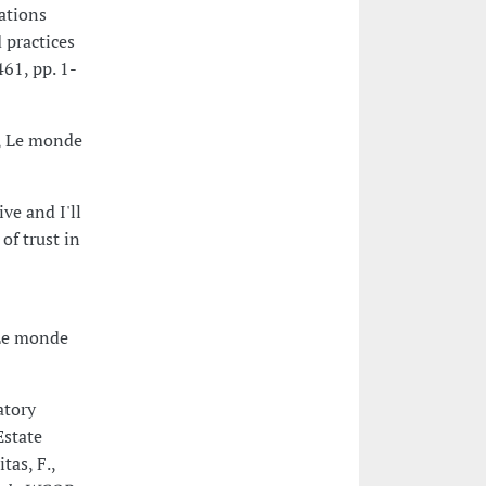
lations
 practices
461, pp. 1-
, Le monde
ive and I'll
of trust in
 Le monde
atory
Estate
tas, F.,