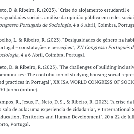
eto, D & Ribeiro, R. (2023). “Crise do alojamento estudantil e
esigualdades sociais: análise da opinião pública em redes socia
ongresso Português de Sociologia
, 4 a 6 Abril, Coimbra, Portuga
oelho, L. & Ribeiro, R. (2023). “Desigualdades de género na hab
ortugal – constatações e perceções”,
XII Congresso Português d
ociologia
, 4 a 6 Abril, Coimbra, Portugal.
eto, D. & Ribeiro, R. (2023). "The challenges of building inclusi
ommunities: The contribution of studying housing social repre
nd practices in Portugal", XX ISA WORLD CONGRESS OF SOCI
 30 Junho (online).
ampos, R., Jesus, F., Neto, D. S., & Ribeiro, R. (2023). "A crise da
a sala de aula: uma experiência de cidadania", V International
Education, Territories and Human Development", 20 a 22 de Ju
orto, Portugal.