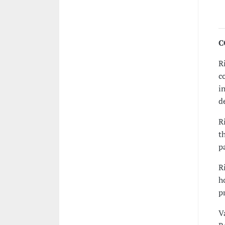
C
R
c
i
d
R
t
p
R
h
p
V