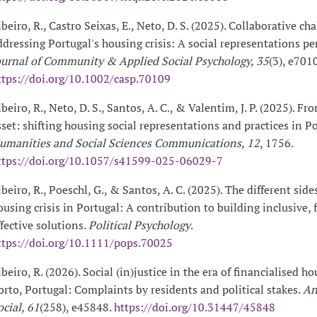
ibeiro, R., Castro Seixas, E., Neto, D. S. (2025). Collaborative ch
ddressing Portugal's housing crisis: A social representations pe
ournal of Community & Applied Social Psychology, 35
(3), e701
ttps://doi.org/10.1002/casp.70109
ibeiro, R., Neto, D. S., Santos, A. C., & Valentim, J. P. (2025). F
sset: shifting housing social representations and practices in Po
umanities and Social Sciences Communications, 12
, 1756.
ttps://doi.org/10.1057/s41599-025-06029-7
ibeiro, R., Poeschl, G., & Santos, A. C. (2025). The different side
ousing crisis in Portugal: A contribution to building inclusive, f
ffective solutions.
Political Psychology
.
ttps://doi.org/10.1111/pops.70025
ibeiro, R. (2026). Social (in)justice in the era of financialised h
orto, Portugal: Complaints by residents and political stakes.
An
ocial, 61
(258), e45848.
https://doi.org/10.31447/45848