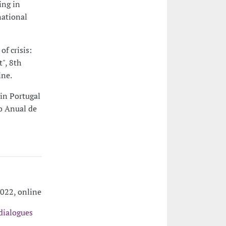
ing in
national
of crisis:
", 8th
ine.
 in Portugal
ro Anual de
022, online
 dialogues