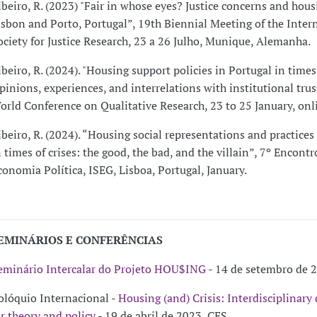
ibeiro, R. (2023) "Fair in whose eyes? Justice concerns and hous
isbon and Porto, Portugal”, 19th Biennial Meeting of the Inter
ociety for Justice Research, 23 a 26 Julho, Munique, Alemanha.
ibeiro, R. (2024). "Housing support policies in Portugal in times 
pinions, experiences, and interrelations with institutional trust
orld Conference on Qualitative Research, 23 to 25 January, onl
ibeiro, R. (2024). “Housing social representations and practices
n times of crises: the good, the bad, and the villain”, 7º Encont
conomia Política, ISEG, Lisboa, Portugal, January.
EMINÁRIOS E CONFERÊNCIAS
eminário Intercalar do Projeto HOU$ING
- 14 de setembro de 2
olóquio Internacional -
Housing (and) Crisis: Interdisciplinary
or theory and policy
- 19 de abril de 2023, CES