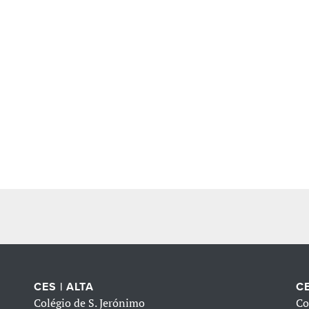
CES | ALTA
CE
Colégio de S. Jerónimo
Co