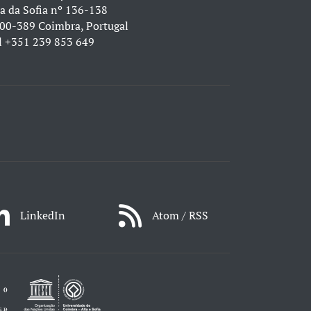
a da Sofia nº 136-138
00-389 Coimbra, Portugal
l
+351 239 853 649
LinkedIn
Atom / RSS