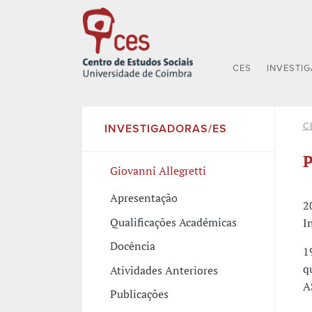
CES
INVESTI
C
INVESTIGADORAS/ES
P
Giovanni Allegretti
Apresentação
2
Qualificações Académicas
I
Docência
1
q
Atividades Anteriores
A
Publicações