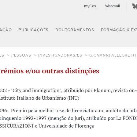
myCes
Webmail
GAÇÃO
PUBLICAÇÕES
DOUTORAMENTOS
FORMAÇÃO & EX
ES
PESSOAS
INVESTIGADORAS/ES
GIOVANNI ALLEGRETTI
rémios e/ou outras distinções
002 - "City and immigration", atribuído por Planum, revista on-
nstituto Italiano de Urbanismo (INU)
996 - Premio pela melhor tese de licenciatura no ambito do u
uinquenio 1992-1997 (menção do juri), atribuído por La FON
SSICURAZIONI e Universidade de Florença